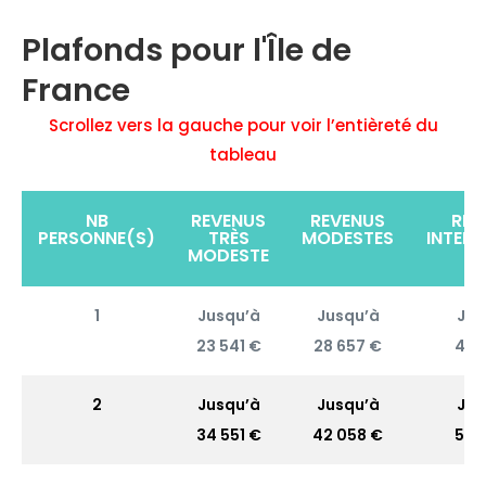
Plafonds pour l'Île de
France
Scrollez vers la gauche pour voir l’entièreté du
tableau
NB
REVENUS
REVENUS
REV
PERSONNE(S)
TRÈS
MODESTES
INTERM
MODESTE
1
Jusqu’à
Jusqu’à
Jus
23 541 €
28 657 €
40 
2
Jusqu’à
Jusqu’à
Jus
34 551 €
42 058 €
58 