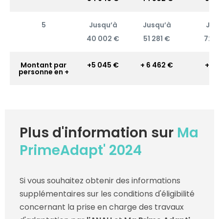
5
Jusqu’à
Jusqu’à
Jus
40 002 €
51 281 €
72 
Montant par
+5 045 €
+ 6 462 €
+ 9 
personne en +
Plus d'information sur
Ma
PrimeAdapt' 2024
Si vous souhaitez obtenir des informations
supplémentaires sur les conditions d'éligibilité
concernant la prise en charge des travaux