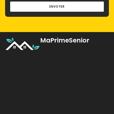
ENVOYER
MaPrimeSenior