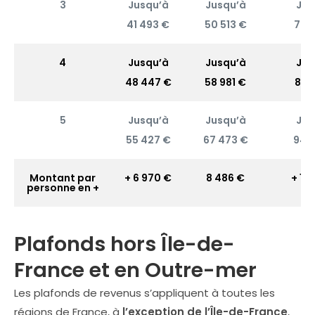
3
Jusqu’à
Jusqu’à
Jus
41 493 €
50 513 €
70 
4
Jusqu’à
Jusqu’à
Jus
48 447 €
58 981 €
82 
5
Jusqu’à
Jusqu’à
Jus
55 427 €
67 473 €
94 
Montant par
+ 6 970 €
8 486 €
+ 12
personne en +
Plafonds hors Île-de-
France et en Outre-mer
Les plafonds de revenus s’appliquent à toutes les
régions de France, à
l’exception de l’Île-de-France
,