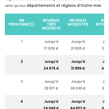
ainsi qu’aux
départements et régions d’Outre-mer
.
NB
REVENUS
REVENUS
REV
PERSONNE(S)
TRÈS
MODESTES
INTERM
MODESTE
1
Jusqu’à
Jusqu’à
Jus
17 009 €
21 805 €
30 
2
Jusqu’à
Jusqu’à
Jus
24 875 €
31 889 €
44 
3
Jusqu’à
Jusqu’à
Jus
29 917 €
38 349 €
54 
4
Jusqu’à
Jusqu’à
Jus
34 948 €
44 802 €
63 